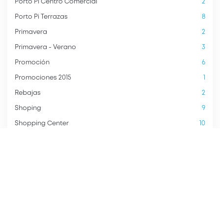
Porto Pi Centro Comercial
2
Porto Pi Terrazas
8
Primavera
2
Primavera - Verano
3
Promoción
6
Promociones 2015
1
Rebajas
2
Shoping
9
Shopping Center
10
Sin categoría
79
Sorteo
2
Talleres infantiles
3
Tendencias
2
Tiendas
3
Tiendas Porto Pi Centro
3