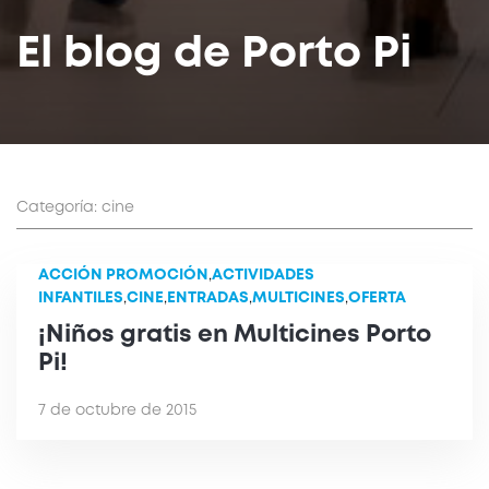
El blog de Porto Pi
Categoría: cine
ACCIÓN PROMOCIÓN
,
ACTIVIDADES
INFANTILES
,
CINE
,
ENTRADAS
,
MULTICINES
,
OFERTA
¡Niños gratis en Multicines Porto
Pi!
7 de octubre de 2015