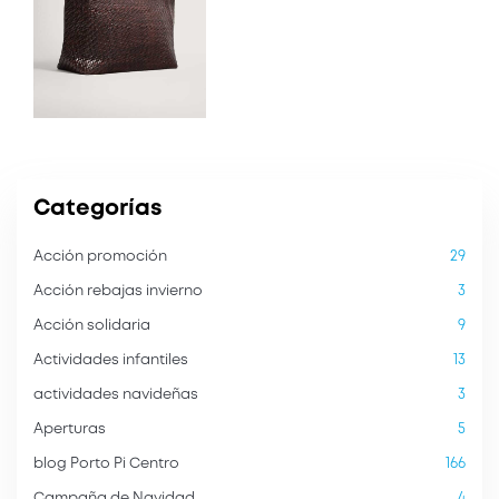
Categorías
Acción promoción
29
Acción rebajas invierno
3
Acción solidaria
9
Actividades infantiles
13
actividades navideñas
3
Aperturas
5
blog Porto Pi Centro
166
Campaña de Navidad
4